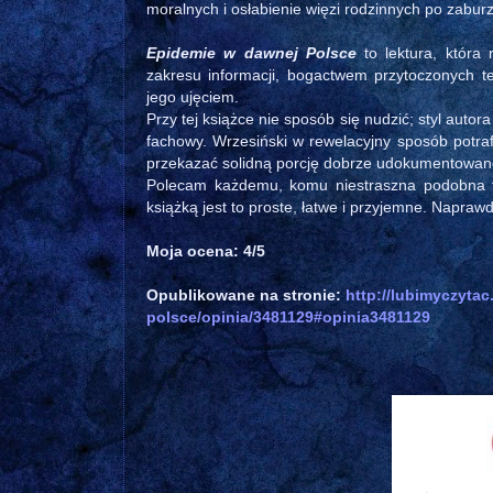
moralnych i osłabienie więzi rodzinnych po zabur
Epidemie w dawnej Polsce
to lektura, która 
zakresu informacji, bogactwem przytoczonych t
jego ujęciem.
Przy tej książce nie sposób się nudzić; styl autor
fachowy. Wrzesiński w rewelacyjny sposób potraf
przekazać solidną porcję dobrze udokumentowane
Polecam każdemu, komu niestraszna podobna te
książką jest to proste, łatwe i przyjemne. Napraw
Moja ocena: 4/5
Opublikowane na stronie:
http://lubimyczyta
polsce/opinia/3481129#opinia3481129