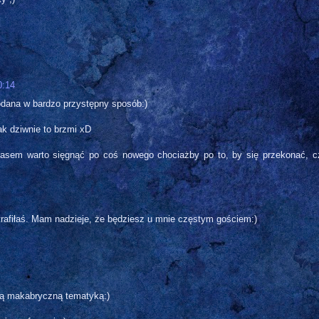
0:14
podana w bardzo przystępny sposób:)
jak dziwnie to brzmi xD
 Czasem warto sięgnąć po coś nowego chociażby po to, by się przekonać, c
u trafiłaś. Mam nadzieje, że będziesz u mnie częstym gościem:)
aką makabryczną tematyką:)