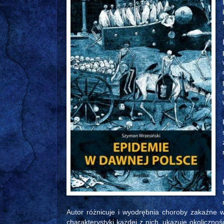
Autor różnicuje i wyodrębnia choroby zakaźne
charakterystyki każdej z nich, ukazuje okolicznośc