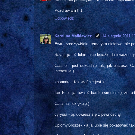
Pozdrawiam ! :)
Odpowiedz
Karolina Małkiewicz
14 sierpnia 2011 1
Ewa - rzeczywiście, tematyka niełatwa, ale 
Raya - ja też lubię takie książki! I nieważne, 
Cassiel - jest dokładnie tak, jak piszesz.
interesuje:)
kasandra - tak właśnie jest:)
Ice_Fire - ja również bardzo się cieszę, że t
Catalina - dziękuję:)
cyrysia - oj, dowiesz się z pewnością!
UpiornyGroszek - a ja lubię się pokatować t