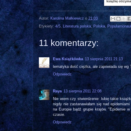
książkę otrzyma
Autor:
Karolina Małkiewicz
o
21:03
Etykiety:
4/5
,
Literatura polska
,
Polska
,
Popularnona
11 komentarzy:
Ewa Książkówka
13 sierpnia 2011 21:13
tematyka dość ciężka, ale zapowiada się wg T
Odpowiedz
Raya
13 sierpnia 2011 22:08
Nie wiem czy stwierdzenie: lubię takie książk
nigdy nie zastanawiałam się nad epidemiami
na Europie bądź grupie krajów. "Epidemie w
czasie.
Odpowiedz