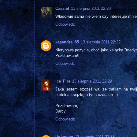
Cassiel
13 sierpnia 2011 22:20
Właściwie sama nie wiem czy interesuje mnie 
Odpowiedz
kasandra_85
13 sierpnia 2011 22:22
Nietypowa pozycja, choć jako książka "medycz
Pozdrawiam!!
Odpowiedz
Ice_Fire
13 sierpnia 2011 22:29
Jaka jestem szczęśliwa, że trafiłam na tw
rzetelną książkę o tych czasach. ;)
Pozdrawiam,
Darcy.
Odpowiedz
Unknown
13 sierpnia 2011 22:38