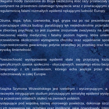
Błagalne modły zanoszone do Boga niezliczoną ilość razy przetaczały 
kontynent na przestrzeni ostatniego tysiąclecia wraz z powracającymi 
regularnością falami rozmaitych epidemii nękającymi ludność Europy.
Dżuma, ospa, tyfus, czerwonka, trąd, grypa raz po raz prezentowa
przerażające oblicza budząc paraliżujący lęk niejednokrotnie przeradz
w zbiorową psychozę, co jest zupełnie zrozumiałe zważywszy na żał
ówczesnej wiedzy medycznej i fatalny poziom higieny, które uniemo
przewidzenie okoliczności wystąpienia choroby oraz wyjaśnienie spo
rozprzestrzeniania gwarantując jedynie straszliwy jej przebieg oraz k
wysoką śmiertelność.
Powszechność występowania epidemii stała się przyczyną kszta
specyficznych zjawisk społeczno - obyczajowych, swoistego etosu bez
związanego z ich zaistnieniem, którego echa jeszcze przez dł
rozbrzmiewały w całej Europie.
Książka Szymona Wrzesińskiego jest rzetelnym i wyczerpującym, a
niezwykle intrygującym studium poruszającym tematykę epidemii wyst
na przestrzeni ostatnich stuleci na ziemiach polskich.
 występujące pod wspólną nazwą morowego powietrza, dokonuje szcz
i ich pojawienia się, przebieg oraz implikacje, jakie powodowały. Inter