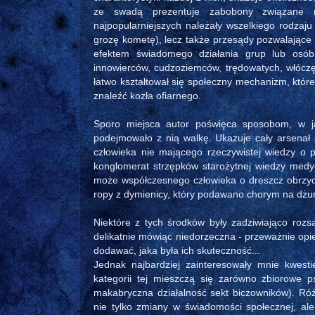
ze swadą prezentuje zabobony związane ni
najpopularniejszych należały wszelkiego rodzaj
grozę kometę), lecz także przesądy pozwalające w
efektem świadomego działania grup lub osób,
innowierców, cudzoziemców, trędowatych, włóczę
łatwo kształtował się społeczny mechanizm, któ
znaleźć kozła ofiarnego.
Sporo miejsca autor poświęca sposobom, w ja
podejmowało z nią walkę. Ukazuje cały arsenał 
człowieka nie mającego rzeczywistej wiedzy o 
konglomerat strzępków starożytnej wiedzy med
może współczesnego człowieka o dreszcz obrzydz
ropy z dymienicy, który podawano chorym na dżum
Niektóre z tych środków były zadziwiająco rozs
delikatnie mówiąc niedorzeczna - przeważnie opier
dodawać, jaka była ich skuteczność...
Jednak najbardziej zainteresowały mnie kwest
kategorii tej mieszczą się zarówno zbiorowe ps
makabryczna działalność sekt biczowników). Róż
nie tylko zmiany w świadomości społecznej, al