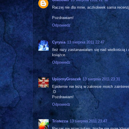
Raczej nie dla mnie, aczkolwiek sama recenz
Pozdrawiam!
Odpowiedz
Cyrysia
13 sierpnia 2011 22:47
Ileż razy zastanawiałam się nad wielkością i
książce.
Odpowiedz
UpiornyGroszek
13 sierpnia 2011 23:31
Epidemie nie leżą w zakresie moich zaintere
:D
Pozdrawiam!
Odpowiedz
Tristezza
13 sierpnia 2011 23:47
Raczej nie przeczytam, troche nie moje klimat