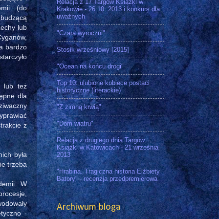
Relacja z 17 Targów Książki w
emii (do
Krakowie - 26.10. 2013 i konkurs dla
uważnych
o budzącą
zechy lub
"Czara wyroczni"
Cyganów,
ia bardzo
Stosik wrześniowy [2015]
starczyło
"Ocean na końcu drogi"
Top 10: ulubione kobiece postaci
 lub też
historyczne (literackie)
tępne dla
dziwaczny
"Z zimną krwią"
yprawiać
"Dom wiatru"
trakcie z
Relacja z drugiego dnia Targów
Książki w Katowicach - 21 września
nich była
2013
ie trzeba
"Hrabina. Tragiczna historia Elżbiety
Batory" - recenzja przedpremierowa
demii. W
procesje,
owodowały
Archiwum bloga
tyczno -