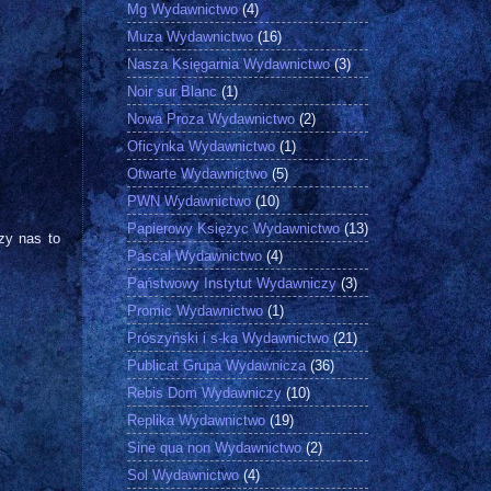
Mg Wydawnictwo
(4)
Muza Wydawnictwo
(16)
Nasza Księgarnia Wydawnictwo
(3)
Noir sur Blanc
(1)
Nowa Proza Wydawnictwo
(2)
Oficynka Wydawnictwo
(1)
Otwarte Wydawnictwo
(5)
PWN Wydawnictwo
(10)
Papierowy Księżyc Wydawnictwo
(13)
zy nas to
Pascal Wydawnictwo
(4)
Państwowy Instytut Wydawniczy
(3)
Promic Wydawnictwo
(1)
Prószyński i s-ka Wydawnictwo
(21)
Publicat Grupa Wydawnicza
(36)
Rebis Dom Wydawniczy
(10)
Replika Wydawnictwo
(19)
Sine qua non Wydawnictwo
(2)
Sol Wydawnictwo
(4)