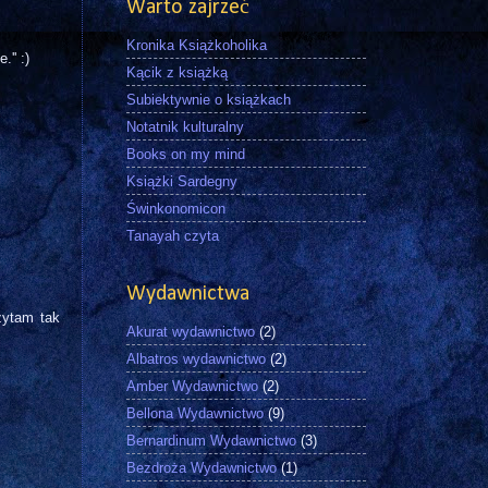
Warto zajrzeć
Kronika Książkoholika
'' :)
Kącik z książką
Subiektywnie o książkach
Notatnik kulturalny
Books on my mind
Książki Sardegny
Świnkonomicon
Tanayah czyta
Wydawnictwa
zytam tak
Akurat wydawnictwo
(2)
Albatros wydawnictwo
(2)
Amber Wydawnictwo
(2)
Bellona Wydawnictwo
(9)
Bernardinum Wydawnictwo
(3)
Bezdroża Wydawnictwo
(1)