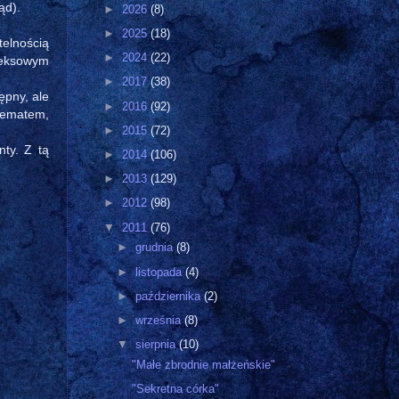
ąd).
►
2026
(8)
►
2025
(18)
telnością
►
2024
(22)
leksowym
►
2017
(38)
ępny, ale
►
2016
(92)
 tematem,
►
2015
(72)
ty. Z tą
►
2014
(106)
►
2013
(129)
►
2012
(98)
▼
2011
(76)
►
grudnia
(8)
►
listopada
(4)
►
października
(2)
►
września
(8)
▼
sierpnia
(10)
"Małe zbrodnie małżeńskie"
"Sekretna córka"