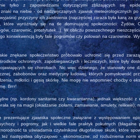
e tylko z zapowiedziami dotyczącymi zbliżających się epid
u znaki na niebie - od nadzwyczajnych zjawisk meteorologicznych p
yjaśnić przyczyny ich zaistnienia (najczęściej zaraza była karą za gr
 które wyróżniały się na tle dominującej społeczności: Żydów, 
gów, czarownic, prostytutek...). W obliczu powszechnego nieszczęśc
rego konsekwencją były fale pogromów czy polowań na czarownice. Wy
kie znękane społeczeństwo próbowało uchronić się przed zarazą
środków ochronnych, zapobiegawczych i leczniczych, które były dos
pojawiających się chorobach. Nic więc dziwnego, że stanowiły one 
ycznej, zabobonów oraz medycyny ludowej, których pomysłowość prz
enia, mdłości i gęsią skórkę. Nie mogę nie wspomnieć choćby o eks
ę. Brrr!
ądne (np. kordony sanitarne czy kwarantanna), jednak większość z 
ała się na magii (okadzanie ziołami, zamawianie, amulety, relikwie); n
ie prezentujące zjawiska społeczne związane z występowaniem epi
ychozy i pogromy, jak i wielkie fale praktyk pokutnych (błagalne 
norodność ta uświadamia czytelnikowi długofalowe skutki, które sp
e też następstwa obyczajowo - ekonomiczne: od rozluźnienia norm e