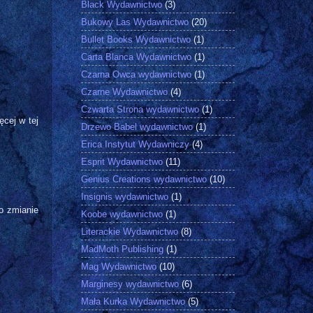
Black Wydawnictwo
(3)
Bukowy Las Wydawnictwo
(20)
Bullet Books Wydawnictwo
(1)
Carta Blanca Wydawnictwo
(1)
Czarna Owca wydawnictwo
(1)
Czarne Wydawnictwo
(4)
Czwarta Strona wydawnictwo
(1)
ęcej w tej
Drzewo Babel wydawnictwo
(1)
Erica Instytut Wydawniczy
(4)
Esprit Wydawnictwo
(11)
Genius Creations wydawnictwo
(10)
Insignis wydawnictwo
(1)
o zmianie
Koobe wydawnictwo
(1)
Literackie Wydawnictwo
(8)
MadMoth Publishing
(1)
Mag Wydawnictwo
(10)
Marginesy wydawnictwo
(6)
Mała Kurka Wydawnictwo
(5)