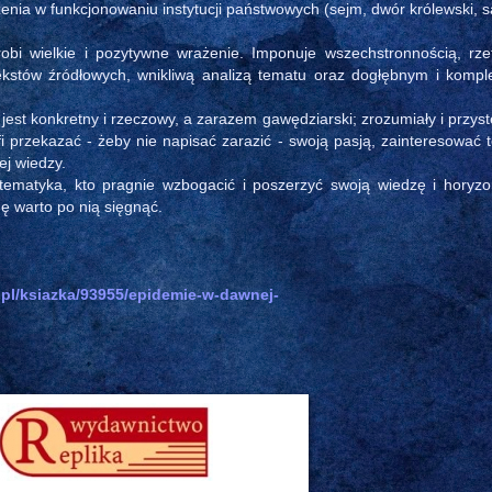
zenia w funkcjonowaniu instytucji państwowych (sejm, dwór królewski, s
robi wielkie i pozytywne wrażenie. Imponuje wszechstronnością, rze
ekstów źródłowych, wnikliwą analizą tematu oraz dogłębnym i komp
a jest konkretny i rzeczowy, a zarazem gawędziarski; zrozumiały i przyst
i przekazać - żeby nie napisać zarazić - swoją pasją, zainteresować
j wiedzy.
matyka, kto pragnie wzbogacić i poszerzyć swoją wiedzę i horyzon
dę warto po nią sięgnąć.
c.pl/ksiazka/93955/epidemie-w-dawnej-