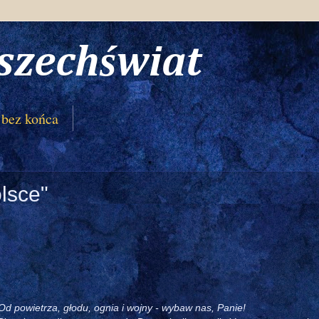
szechświat
 bez końca
lsce"
Od powietrza, głodu, ognia i wojny - wybaw nas, Panie!