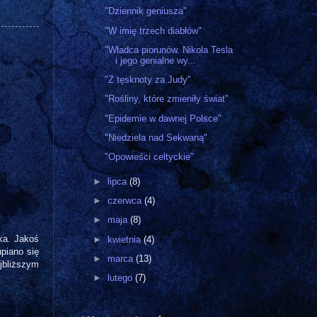
"Dziennik geniusza"
"W imię trzech diabłów"
"Władca piorunów. Nikola Tesla
i jego genialne wy...
"Z tęsknoty za Judy"
"Rośliny, które zmieniły świat"
"Epidemie w dawnej Polsce"
"Niedziela nad Sekwaną"
"Opowieści celtyckie"
►
lipca
(8)
►
czerwca
(4)
►
maja
(8)
yka. Jakoś
►
kwietnia
(4)
piano się
►
marca
(13)
jbliższym
►
lutego
(7)