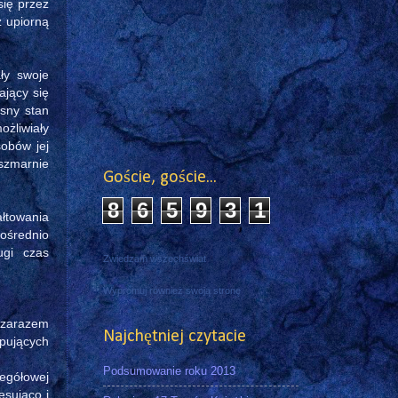
się przez
z upiorną
ły swoje
ający się
osny stan
żliwiały
sobów jej
oszmarnie
Goście, goście...
8
6
5
9
3
1
łtowania
pośrednio
ugi czas
Zwiedzam wszechświat
Wypromuj również swoją stronę
 zarazem
Najchętniej czytacie
ępujących
Podsumowanie roku 2013
egółowej
esująco i