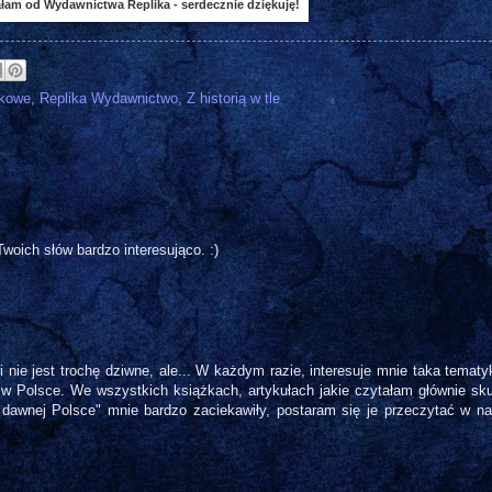
łam od Wydawnictwa Replika - serdecznie dziękuję!
ukowe
,
Replika Wydawnictwo
,
Z historią w tle
woich słów bardzo interesująco. :)
i nie jest trochę dziwne, ale... W każdym razie, interesuje mnie taka temat
 w Polsce. We wszystkich książkach, artykułach jakie czytałam głównie sku
 dawnej Polsce" mnie bardzo zaciekawiły, postaram się je przeczytać w na